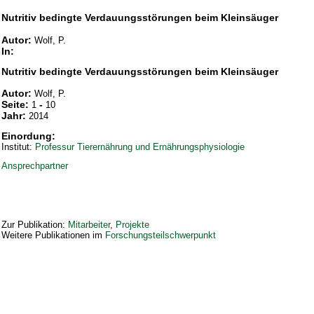
Nutritiv bedingte Verdauungsstörungen beim Kleinsäuger
Autor:
Wolf, P.
In:
Nutritiv bedingte Verdauungsstörungen beim Kleinsäuger
Autor:
Wolf, P.
Seite:
-
1
10
Jahr:
2014
Einordung:
Institut:
Professur Tierernährung und Ernährungsphysiologie
Ansprechpartner
Zur Publikation:
Mitarbeiter
,
Projekte
Weitere Publikationen im
Forschungsteilschwerpunkt